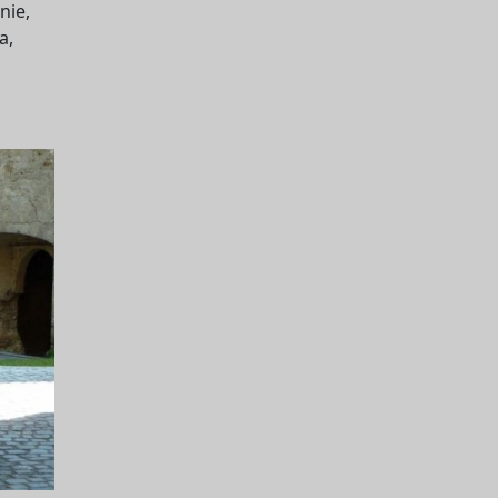
nie,
a,