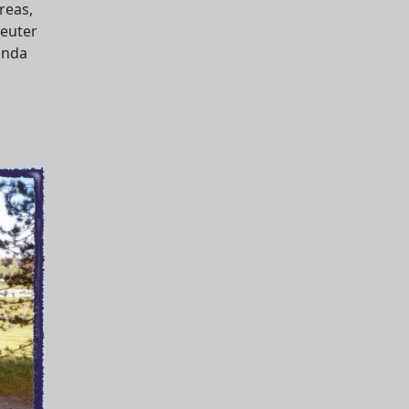
reas,
reuter
landa