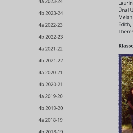
4a 2023-24
Laurin
Ünal U
4b 2023-24
Melani
Edith,
4a 2022-23
Theres
4b 2022-23
Klass
4a 2021-22
4b 2021-22
4a 2020-21
4b 2020-21
4a 2019-20
4b 2019-20
4a 2018-19
4b 2018-19