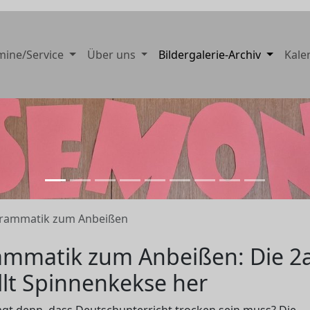
mine/Service
Über uns
Bildergalerie-Archiv
Kale
rammatik zum Anbeißen
ammatik zum Anbeißen: Die 2
llt Spinnenkekse her
gt denn, dass Deutschunterricht trocken sein muss? Die