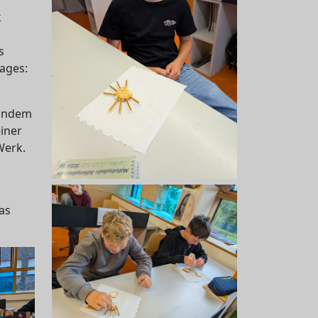
k
s
Tages:
 indem
einer
Werk.
as