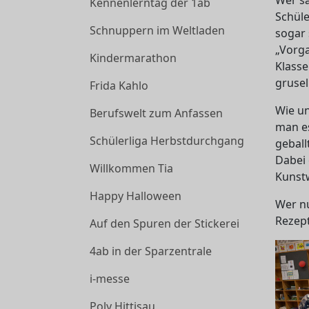
Kennenlerntag der 1ab
Schül
Schnuppern im Weltladen
sogar
„Vorg
Kindermarathon
Klasse
grusel
Frida Kahlo
Wie un
Berufswelt zum Anfassen
man es
Schülerliga Herbstdurchgang
geball
Dabei 
Willkommen Tia
Kunst
Happy Halloween
Wer n
Rezept
Auf den Spuren der Stickerei
4ab in der Sparzentrale
i-messe
Poly Hittisau