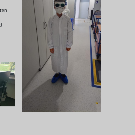
nten
d