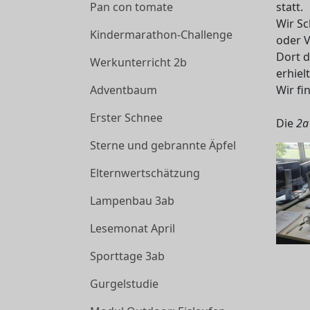
Pan con tomate
statt.
Wir Sc
Kindermarathon-Challenge
oder 
Dort d
Werkunterricht 2b
erhiel
Adventbaum
Wir fi
Erster Schnee
Die
2a
Sterne und gebrannte Äpfel
Elternwertschätzung
Lampenbau 3ab
Lesemonat April
Sporttage 3ab
Gurgelstudie