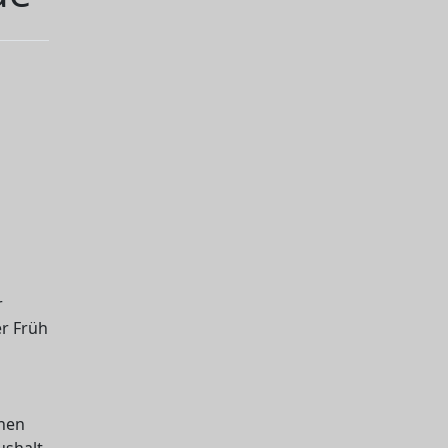
r
er Früh
n
nnen