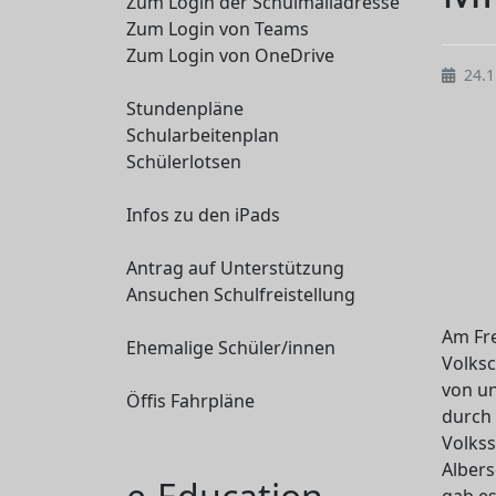
Zum Login der Schulmailadresse
Zum Login von Teams
Zum Login von OneDrive
24.1
Stundenpläne
Schularbeitenplan
Schülerlotsen
Infos zu den iPads
Antrag auf Unterstützung
Ansuchen Schulfreistellung
Am Fre
Ehemalige Schüler/innen
Volksc
von u
Öffis Fahrpläne
durch 
Volkss
Albers