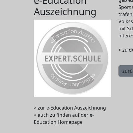
e-Education
gab es
Sport 
Auszeichnung
trafen
Volkss
mit Sc
intere
> zu d
zurü
> zur e-Education Auszeichnung
> auch zu finden auf der e-
Education Homepage