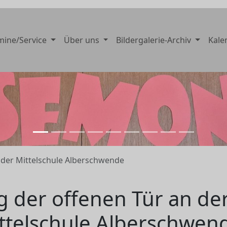
mine/Service
Über uns
Bildergalerie-Archiv
Kale
 der Mittelschule Alberschwende
g der offenen Tür an de
ttelschule Alberschwen