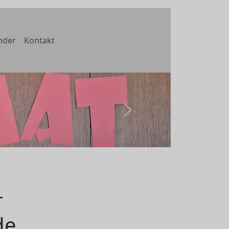
nder
Kontakt
weiter
r
de